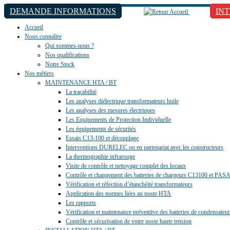
DEMANDE INFORMATIONS
IN
Accueil
Nous connaître
Qui sommes-nous ?
Nos qualifications
Notre Stock
Nos métiers
MAINTENANCE HTA / BT
La traçabilité
Les analyses diélectrique transformateurs huile
Les analyses des mesures électriques
Les Equipements de Protection Individuelle
Les équipements de sécurités
Essais C13-100 et découplage
Interventions DURELEC ou en partenariat avec les constructeurs
La thermographie infrarouge
Visite de contrôle et nettoyage complet des locaux
Contrôle et changement des batteries de chargeurs C13100 et PAS
Vérification et réfection d’étanchéité transformateurs
Application des normes liées au poste HTA
Les rapports
Vérification et maintenance préventive des batteries de condensateu
Contrôle et sécurisation de votre poste haute tension