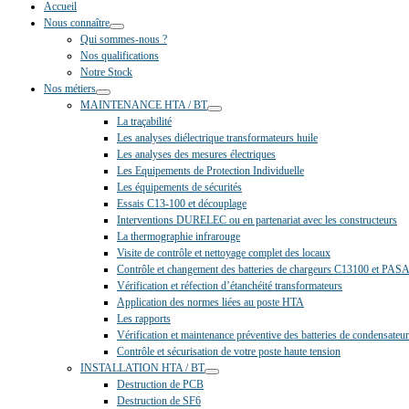
Accueil
Nous connaître
Qui sommes-nous ?
Nos qualifications
Notre Stock
Nos métiers
MAINTENANCE HTA / BT
La traçabilité
Les analyses diélectrique transformateurs huile
Les analyses des mesures électriques
Les Equipements de Protection Individuelle
Les équipements de sécurités
Essais C13-100 et découplage
Interventions DURELEC ou en partenariat avec les constructeurs
La thermographie infrarouge
Visite de contrôle et nettoyage complet des locaux
Contrôle et changement des batteries de chargeurs C13100 et PAS
Vérification et réfection d’étanchéité transformateurs
Application des normes liées au poste HTA
Les rapports
Vérification et maintenance préventive des batteries de condensateu
Contrôle et sécurisation de votre poste haute tension
INSTALLATION HTA / BT
Destruction de PCB
Destruction de SF6