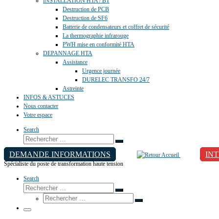
INSTALLATION HTA / BT
Destruction de PCB
Destruction de SF6
Batterie de condensateurs et coffret de sécurité
La thermographie infrarouge
PWH mise en conformité HTA
DEPANNAGE HTA
Assistance
Urgence journée
DURELEC TRANSFO 24/7
Astreinte
INFOS & ASTUCES
Nous contacter
Votre espace
Search
DEMANDE INFORMATIONS
IN
Spécialiste du poste de transformation haute tension
Search