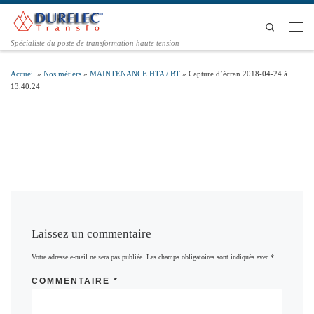
Passer au contenu
Search
Men
Spécialiste du poste de transformation haute tension
Accueil
»
Nos métiers
»
MAINTENANCE HTA / BT
»
Capture d’écran 2018-04-24 à
13.40.24
Laissez un commentaire
Votre adresse e-mail ne sera pas publiée.
Les champs obligatoires sont indiqués avec
*
COMMENTAIRE
*