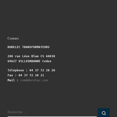
Contact
DURELEC TRANSFORMATEURS
200 rue Léon Blum CS 60030
69627 VILLEURBANNE Cedex
Téléphone : 04 37 72 20 20
Fax : 04 37 72 20 21
Mail :
com@durelec.com
RECHERCHER
Rech