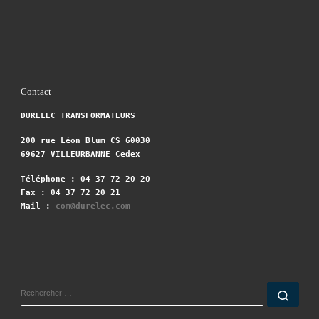
Contact
DURELEC TRANSFORMATEURS
200 rue Léon Blum CS 60030
69627 VILLEURBANNE Cedex
Téléphone : 04 37 72 20 20
Fax : 04 37 72 20 21
Mail :
com@durelec.com
RECHERCHER
Rech