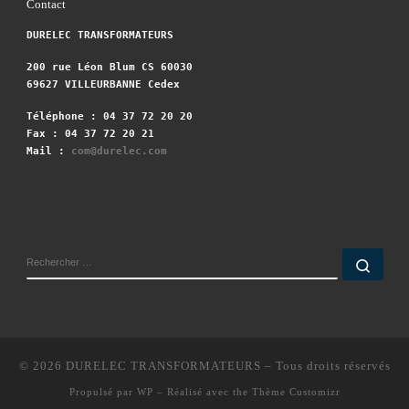
Contact
DURELEC TRANSFORMATEURS
200 rue Léon Blum CS 60030
69627 VILLEURBANNE Cedex
Téléphone : 04 37 72 20 20
Fax : 04 37 72 20 21
Mail :
com@durelec.com
© 2026
DURELEC TRANSFORMATEURS
– Tous droits réservés
Propulsé par
WP
– Réalisé avec the
Thème Customizr