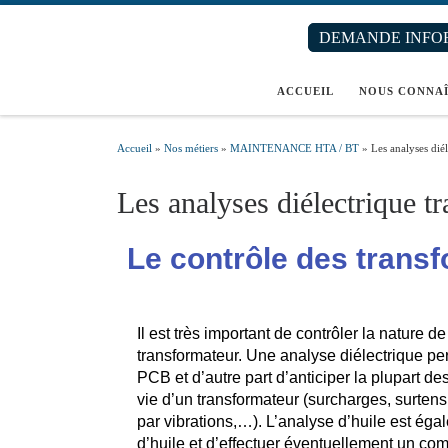
Passer au contenu
DEMANDE INFO
ACCUEIL
NOUS CONNA
Accueil
»
Nos métiers
»
MAINTENANCE HTA / BT
»
Les analyses dié
Les analyses diélectrique t
Le contrôle des trans
Il est très important de contrôler la nature de 
transformateur. Une analyse diélectrique pe
PCB et d’autre part d’anticiper la plupart d
vie d’un transformateur (surcharges, surten
par vibrations,…). L’analyse d’huile est éga
d’huile et d’effectuer éventuellement un co