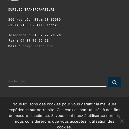
DURELEC TRANSFORMATEURS
200 rue Léon Blum CS 60030
69627 VILLEURBANNE Cedex
Téléphone : 04 37 72 20 20
Fax : 04 37 72 20 21
Mail :
com@durelec.com
Nous utilisons des cookies pour vous garantir la meilleure
expérience sur notre site. Ces cookies sont utilisés à des fins
© 2026
DURELEC TRANSFORMATEURS
– Tous droits réservés
de mesure d'audience. Si vous continuez à utiliser ce dernier,
nous considérerons que vous acceptez l'utilisation des
Propulsé par
WP
– Réalisé avec the
Thème Customizr
cookies.