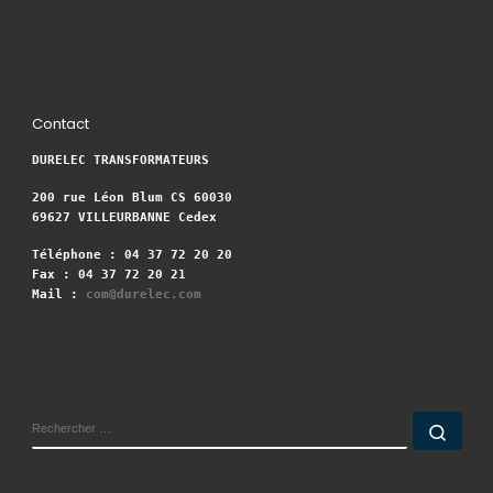
Contact
DURELEC TRANSFORMATEURS
200 rue Léon Blum CS 60030
69627 VILLEURBANNE Cedex
Téléphone : 04 37 72 20 20
Fax : 04 37 72 20 21
Mail :
com@durelec.com
RECHERCHER
Rech