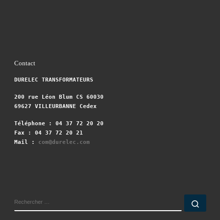
Contact
DURELEC TRANSFORMATEURS
200 rue Léon Blum CS 60030
69627 VILLEURBANNE Cedex
Téléphone : 04 37 72 20 20
Fax : 04 37 72 20 21
Mail :
com@durelec.com
RECHERCHER
Rech