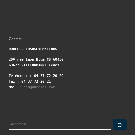
Contact
DURELEC TRANSFORMATEURS
200 rue Léon Blum CS 60030
69627 VILLEURBANNE Cedex
Téléphone : 04 37 72 20 20
Fax : 04 37 72 20 21
Mail :
com@durelec.com
RECHERCHER
Rech