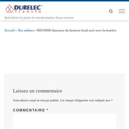
Passer au contenu
Search
Men
Spécialiste du poste de transformation haute tension
Accueil
»
Nos métiers
»
86918408-faisceaux-de-lanterne-fond-noir-avec-la-lumière
Laissez un commentaire
Votre adresse e-mail ne sera pas publiée.
Les champs obligatoires sont indiqués avec
*
COMMENTAIRE
*