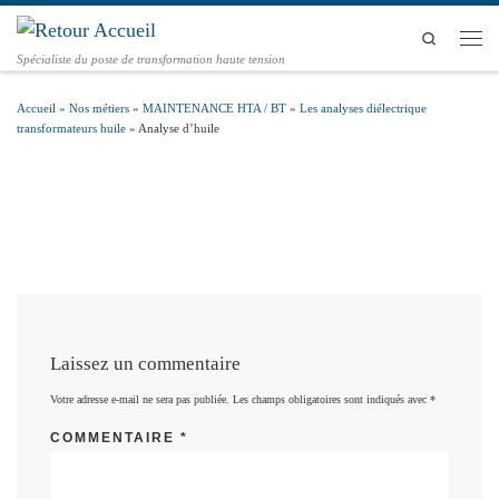
Passer au contenu
Search
Men
Spécialiste du poste de transformation haute tension
Accueil
»
Nos métiers
»
MAINTENANCE HTA / BT
»
Les analyses diélectrique
transformateurs huile
»
Analyse d’huile
Laissez un commentaire
Votre adresse e-mail ne sera pas publiée.
Les champs obligatoires sont indiqués avec
*
COMMENTAIRE
*