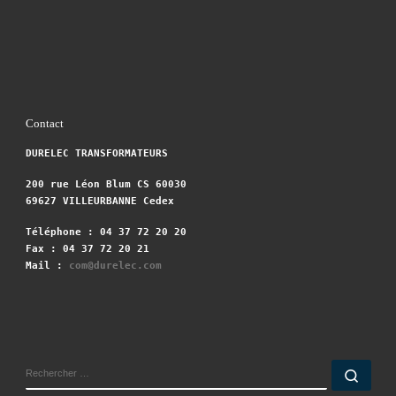
Contact
DURELEC TRANSFORMATEURS
200 rue Léon Blum CS 60030
69627 VILLEURBANNE Cedex
Téléphone : 04 37 72 20 20
Fax : 04 37 72 20 21
Mail :
com@durelec.com
RECHERCHER
Rech