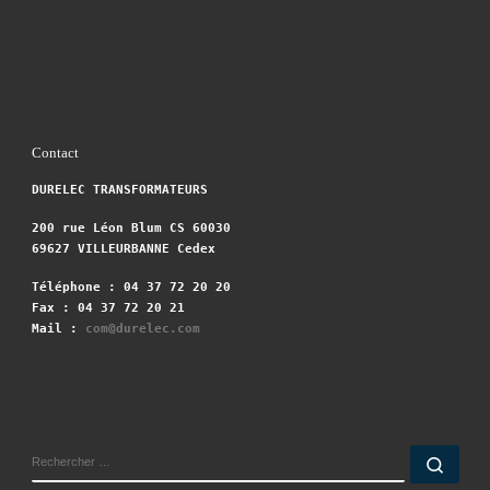
Contact
DURELEC TRANSFORMATEURS
200 rue Léon Blum CS 60030
69627 VILLEURBANNE Cedex
Téléphone : 04 37 72 20 20
Fax : 04 37 72 20 21
Mail :
com@durelec.com
RECHERCHER
Rech