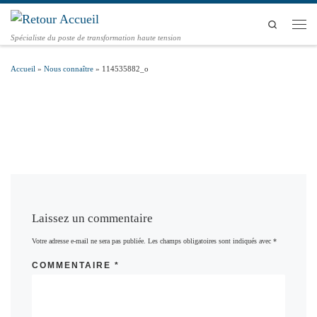
Passer au contenu
Search
Men
Spécialiste du poste de transformation haute tension
Accueil
»
Nous connaître
»
114535882_o
Laissez un commentaire
Votre adresse e-mail ne sera pas publiée.
Les champs obligatoires sont indiqués avec
*
COMMENTAIRE
*