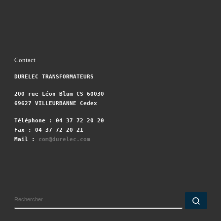
Contact
DURELEC TRANSFORMATEURS
200 rue Léon Blum CS 60030
69627 VILLEURBANNE Cedex
Téléphone : 04 37 72 20 20
Fax : 04 37 72 20 21
Mail :
com@durelec.com
RECHERCHER
Rech