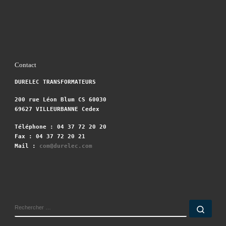
Contact
DURELEC TRANSFORMATEURS
200 rue Léon Blum CS 60030
69627 VILLEURBANNE Cedex
Téléphone : 04 37 72 20 20
Fax : 04 37 72 20 21
Mail :
com@durelec.com
RECHERCHER
Rech