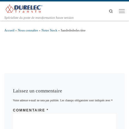
Passer au contenu
Search
Men
Spécialiste du poste de transformation haute tension
Accueil
»
Nous connaître
»
Notre Stock
»
Sandedededes titre
Laissez un commentaire
Votre adresse e-mail ne sera pas publiée.
Les champs obligatoires sont indiqués avec
*
COMMENTAIRE
*