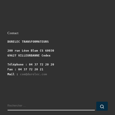
Contact
DURELEC TRANSFORMATEURS
200 rue Léon Blum CS 60030
69627 VILLEURBANNE Cedex
Téléphone : 04 37 72 20 20
Fax : 04 37 72 20 21
Mail :
com@durelec.com
RECHERCHER
Rech