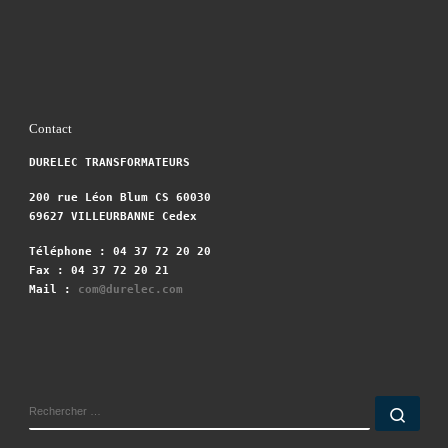
Contact
DURELEC TRANSFORMATEURS
200 rue Léon Blum CS 60030
69627 VILLEURBANNE Cedex
Téléphone : 04 37 72 20 20
Fax : 04 37 72 20 21
Mail :
com@durelec.com
RECHERCHER
Rech