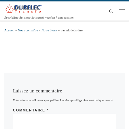
Passer au contenu
Search
Men
Spécialiste du poste de transformation haute tension
Accueil
»
Nous connaître
»
Notre Stock
»
Sanedddeds titre
Laissez un commentaire
Votre adresse e-mail ne sera pas publiée.
Les champs obligatoires sont indiqués avec
*
COMMENTAIRE
*