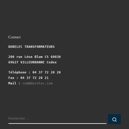
Contact
DURELEC TRANSFORMATEURS
200 rue Léon Blum CS 60030
69627 VILLEURBANNE Cedex
Téléphone : 04 37 72 20 20
Fax : 04 37 72 20 21
Mail :
com@durelec.com
RECHERCHER
Rech