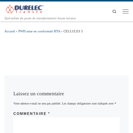
Passer au contenu
Search
Men
Spécialiste du poste de transformation haute tension
Accueil
»
PWH mise en conformité HTA
»
CELLULES 3
Laissez un commentaire
Votre adresse e-mail ne sera pas publiée.
Les champs obligatoires sont indiqués avec
*
COMMENTAIRE
*